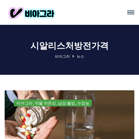
시알리스처방전가격
비아그라
뉴스
비아그라
약물 의존성
남성 불임
수정능