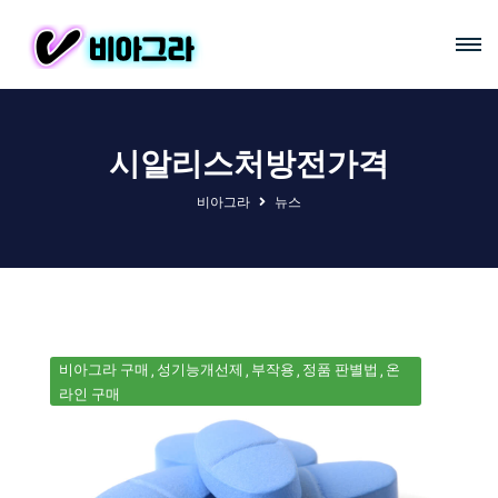
시알리스처방전가격
비아그라
뉴스
비아그라 구매
성기능개선제
부작용
정품 판별법
온
라인 구매