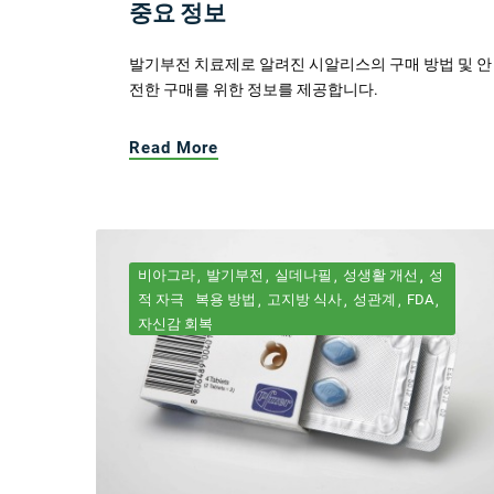
중요 정보
발기부전 치료제로 알려진 시알리스의 구매 방법 및 안
전한 구매를 위한 정보를 제공합니다.
Read More
비아그라
발기부전
실데나필
성생활 개선
성
적 자극
복용 방법
고지방 식사
성관계
FDA
자신감 회복