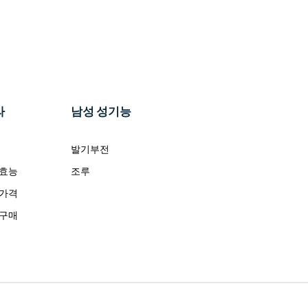
라
남성 성기능
발기부전
 효능
조루
 가격
 구매