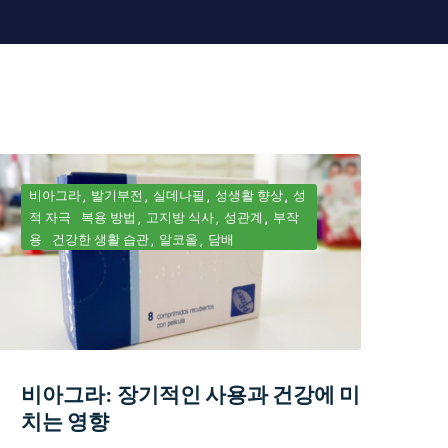
비아그라
발기부전
실데나필
성생활 향상
성
적 자극
복용 방법
고지방 식사
성관계
부작
용
건강한 생활 습관
알코올
담배
비아그라: 장기적인 사용과 건강에 미
치는 영향