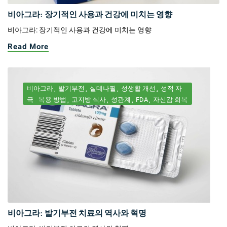
비아그라: 장기적인 사용과 건강에 미치는 영향
비아그라: 장기적인 사용과 건강에 미치는 영향
Read More
비아그라
발기부전
실데나필
성생활 개선
성적 자
극
복용 방법
고지방 식사
성관계
FDA
자신감 회복
비아그라: 발기부전 치료의 역사와 혁명