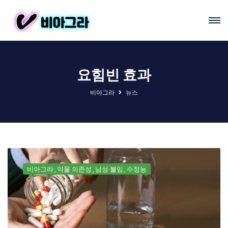
요힘빈 효과
비아그라
뉴스
비아그라
약물 의존성
남성 불임
수정능