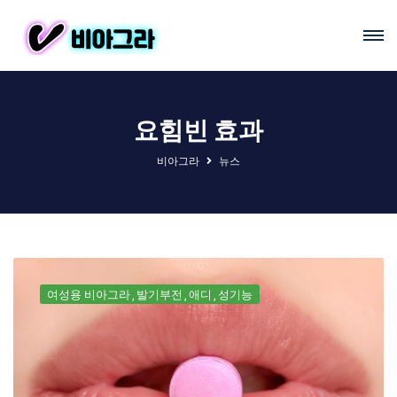
요힘빈 효과
비아그라
뉴스
여성용 비아그라
발기부전
애디
성기능