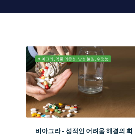
비아그라
약물 의존성
남성 불임
수정능
비아그라 - 성적인 어려움 해결의 희