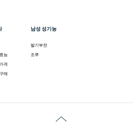
라
남성 성기능
발기부전
 효능
조루
 가격
 구매