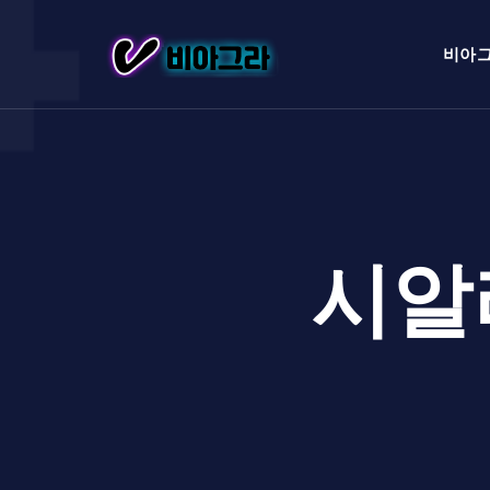
비아
시알