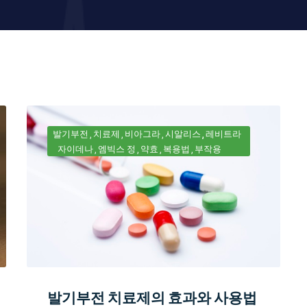
발기부전
치료제
비아그라
시알리스
레비트라
자이데나
엠빅스 정
약효
복용법
부작용
발기부전 치료제의 효과와 사용법