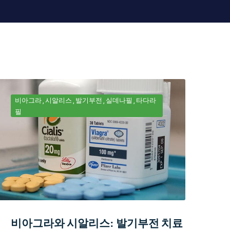
비아그라
시알리스
발기부전
실데나필
타다라
필
비아그라와 시알리스: 발기부전 치료