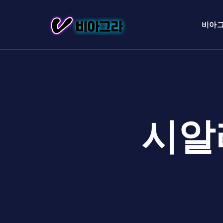
비아
시알