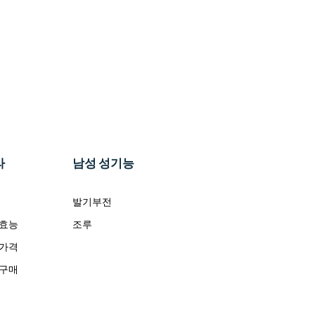
라
남성 성기능
발기부전
 효능
조루
 가격
 구매