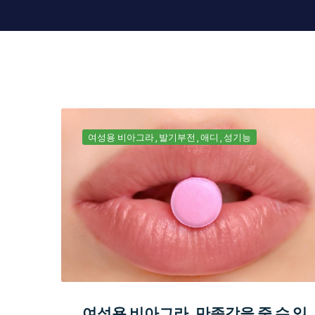
여성용 비아그라
발기부전
애디
성기능
여성용 비아그라, 만족감을 줄 수 있