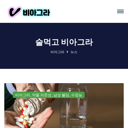
술먹고 비아그라
비아그라
뉴스
비아그라
약물 의존성
남성 불임
수정능