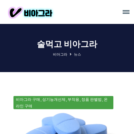
술먹고 비아그라
비아그라
뉴스
비아그라 구매
성기능개선제
부작용
정품 판별법
온
라인 구매