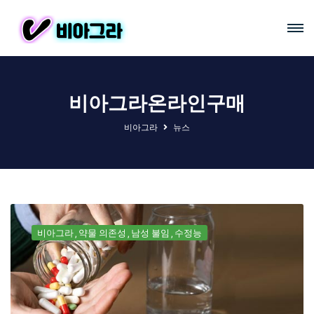
비아그라온라인구매
비아그라
뉴스
비아그라
약물 의존성
남성 불임
수정능