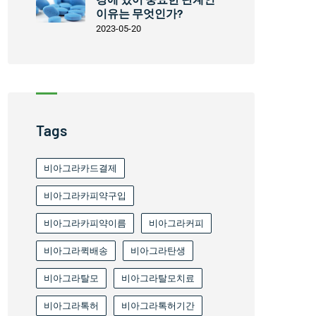
이유는 무엇인가?
2023-05-20
Tags
비아그라카드결제
비아그라카피약구입
비아그라카피약이름
비아그라커피
비아그라퀵배송
비아그라탄생
비아그라탈모
비아그라탈모치료
비아그라톡허
비아그라톡허기간