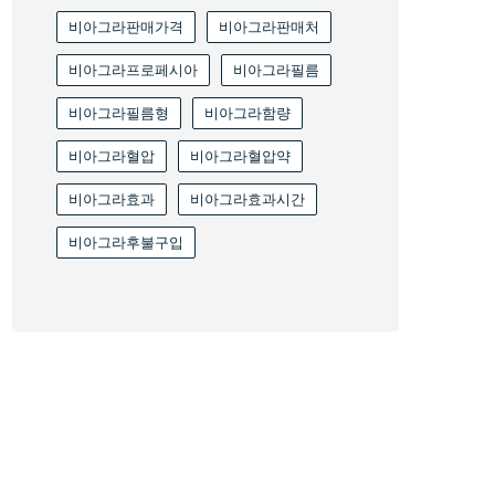
비아그라판매가격
비아그라판매처
비아그라프로페시아
비아그라필름
비아그라필름형
비아그라함량
비아그라혈압
비아그라혈압약
비아그라효과
비아그라효과시간
비아그라후불구입