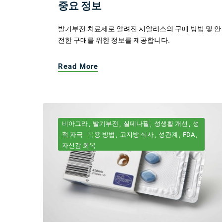
중요 정보
발기부전 치료제로 알려진 시알리스의 구매 방법 및 안
전한 구매를 위한 정보를 제공합니다.
Read More
비아그라
발기부전
실데나필
성생활 개선
성
적 자극
복용 방법
고지방 식사
성관계
FDA
자신감 회복