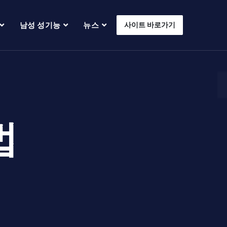
남성 성기능
뉴스
사이트 바로가기
법