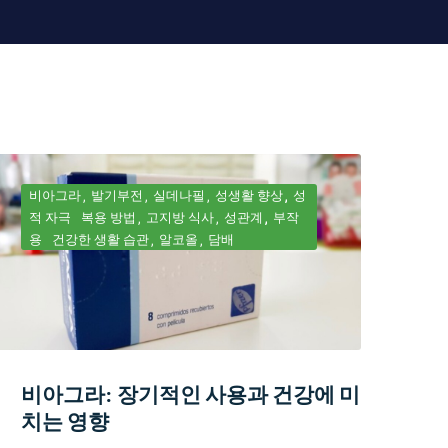
비아그라
발기부전
실데나필
성생활 향상
성
적 자극
복용 방법
고지방 식사
성관계
부작
용
건강한 생활 습관
알코올
담배
비아그라: 장기적인 사용과 건강에 미
치는 영향