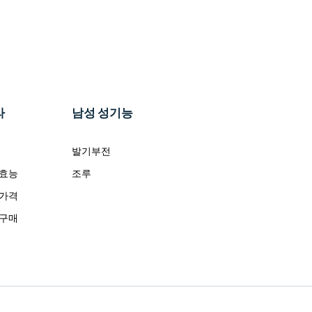
라
남성 성기능
발기부전
 효능
조루
 가격
 구매