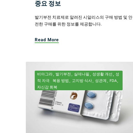
중요 정보
발기부전 치료제로 알려진 시알리스의 구매 방법 및 안
전한 구매를 위한 정보를 제공합니다.
Read More
비아그라
발기부전
실데나필
성생활 개선
성
적 자극
복용 방법
고지방 식사
성관계
FDA
자신감 회복