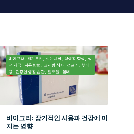
비아그라
발기부전
실데나필
성생활 향상
성
적 자극
복용 방법
고지방 식사
성관계
부작
용
건강한 생활 습관
알코올
담배
비아그라: 장기적인 사용과 건강에 미
치는 영향