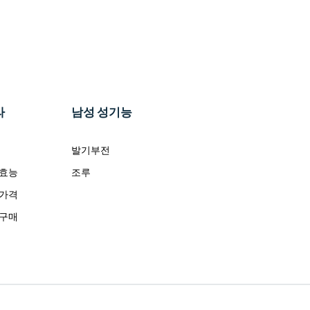
라
남성 성기능
발기부전
 효능
조루
 가격
 구매