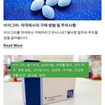
비아그라: 약국에서의 구매 방법 및 주의사항
비아그라를 약국에서 구매하려고 하시나요? 올바른 절차와 주의할
점을 알아봅시다.
Read More
비아그라
발기부전
실데나필
성생활 향상
성적 자
극
복용 방법
고지방 식사
성관계
부작용
건강한
생활 습관
알코올
담배