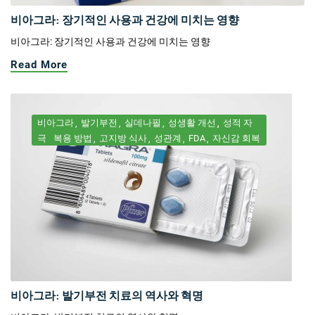
비아그라: 장기적인 사용과 건강에 미치는 영향
비아그라: 장기적인 사용과 건강에 미치는 영향
Read More
비아그라
발기부전
실데나필
성생활 개선
성적 자
극
복용 방법
고지방 식사
성관계
FDA
자신감 회복
비아그라: 발기부전 치료의 역사와 혁명