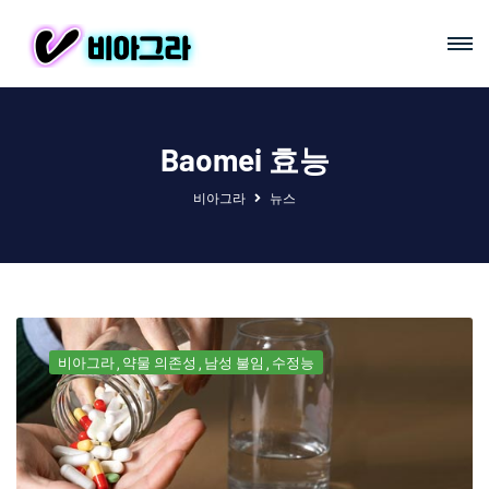
Baomei 효능
비아그라
뉴스
비아그라
약물 의존성
남성 불임
수정능