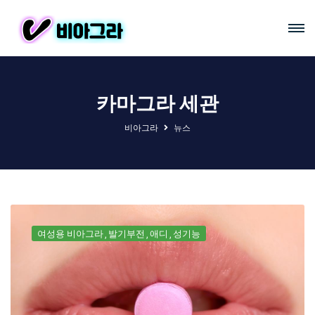
카마그라 세관
비아그라
뉴스
여성용 비아그라
발기부전
애디
성기능