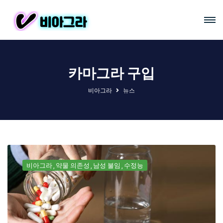
카마그라 구입
비아그라
뉴스
비아그라
약물 의존성
남성 불임
수정능