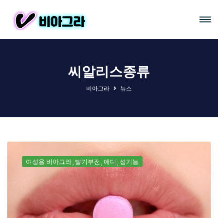
씨알리스종류
비아그라
뉴스
여성용 비아그라
발기부전
애디
성기능