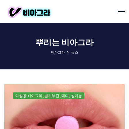
뿌리는 비아그라
비아그라
뉴스
여성용 비아그라
발기부전
애디
성기능