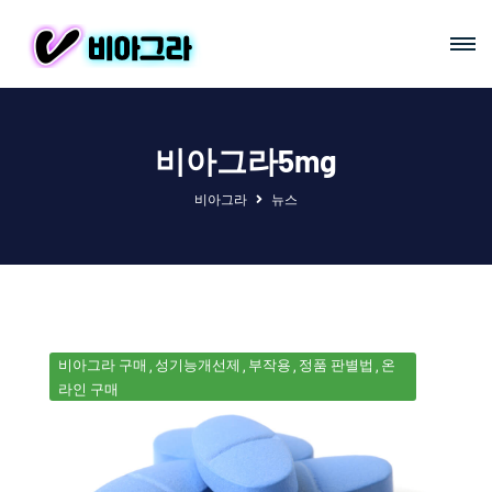
비아그라5mg
비아그라
뉴스
비아그라 구매
성기능개선제
부작용
정품 판별법
온
라인 구매