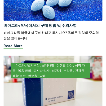
비아그라: 약국에서의 구매 방법 및 주의사항
비아그라를 약국에서 구매하려고 하시나요? 올바른 절차와 주의할
점을 알아봅시다.
Read More
비아그라
발기부전
실데나필
성생활 향상
성적 자
극
복용 방법
고지방 식사
성관계
부작용
건강한
생활 습관
알코올
담배