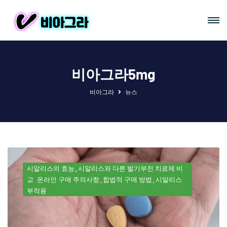
비아그라5mg
비아그라
뉴스
시알리스의 효능
시알리스와 다른 발기부전 치료제 비
교
온라인 구매 주의사항
합법적 구매 방법
시알리스
부작용