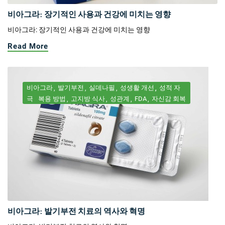
비아그라: 장기적인 사용과 건강에 미치는 영향
비아그라: 장기적인 사용과 건강에 미치는 영향
Read More
비아그라
발기부전
실데나필
성생활 개선
성적 자
극
복용 방법
고지방 식사
성관계
FDA
자신감 회복
비아그라: 발기부전 치료의 역사와 혁명