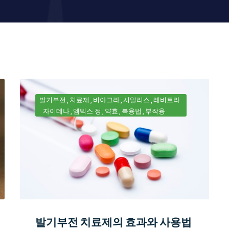
발기부전
치료제
비아그라
시알리스
레비트라
자이데나
엠빅스 정
약효
복용법
부작용
발기부전 치료제의 효과와 사용법