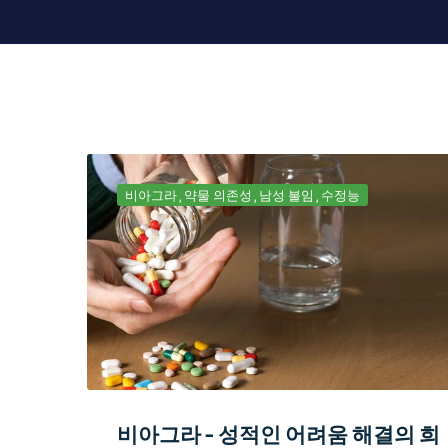
비아그라
약물 의존성
남성 불임
수정능
비아그라 - 성적인 어려움 해결의 희