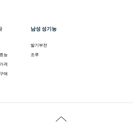
라
남성 성기능
발기부전
 효능
조루
 가격
 구매