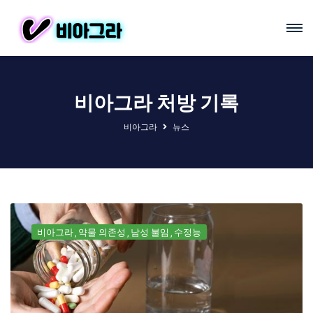
비아그라 처방 기록
비아그라
뉴스
비아그라
약물 의존성
남성 불임
수정능