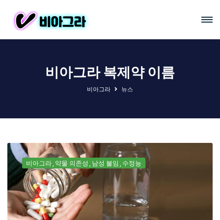
비아그라 복제약 이름
비아그라
뉴스
비아그라
약물 의존성
남성 불임
수정능