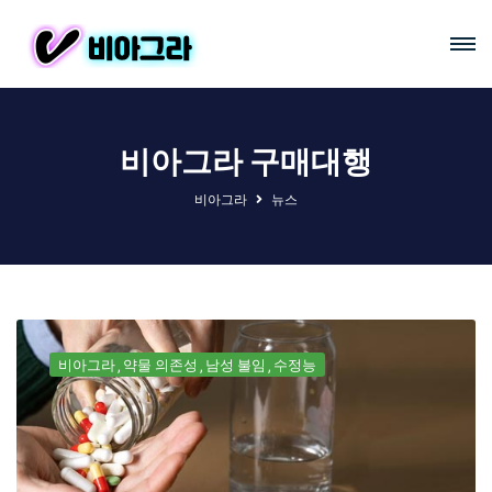
비아그라 구매대행
비아그라
뉴스
비아그라
약물 의존성
남성 불임
수정능