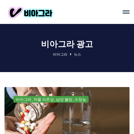
비아그라 광고
비아그라
뉴스
비아그라
약물 의존성
남성 불임
수정능