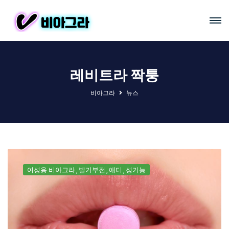
레비트라 짝퉁
비아그라
뉴스
여성용 비아그라
발기부전
애디
성기능