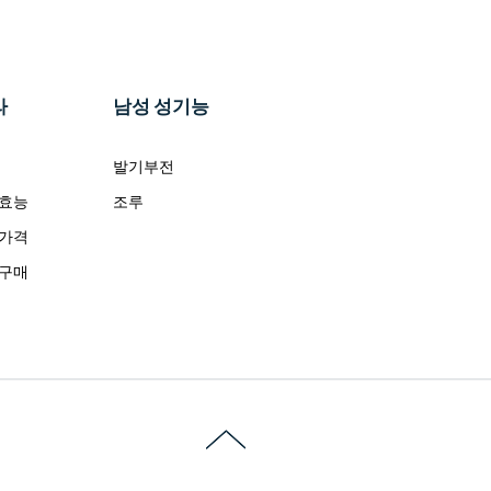
라
남성 성기능
발기부전
 효능
조루
 가격
 구매