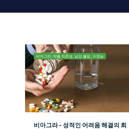
비아그라
약물 의존성
남성 불임
수정능
비아그라 - 성적인 어려움 해결의 희