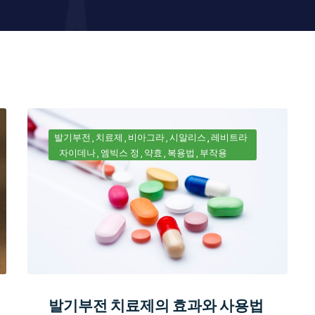
발기부전
치료제
비아그라
시알리스
레비트라
자이데나
엠빅스 정
약효
복용법
부작용
발기부전 치료제의 효과와 사용법