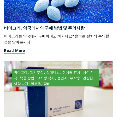
비아그라: 약국에서의 구매 방법 및 주의사항
비아그라를 약국에서 구매하려고 하시나요? 올바른 절차와 주의할
점을 알아봅시다.
Read More
비아그라
발기부전
실데나필
성생활 향상
성적 자
극
복용 방법
고지방 식사
성관계
부작용
건강한
생활 습관
알코올
담배