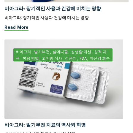
비아그라: 장기적인 사용과 건강에 미치는 영향
비아그라: 장기적인 사용과 건강에 미치는 영향
Read More
비아그라
발기부전
실데나필
성생활 개선
성적 자
극
복용 방법
고지방 식사
성관계
FDA
자신감 회복
비아그라: 발기부전 치료의 역사와 혁명