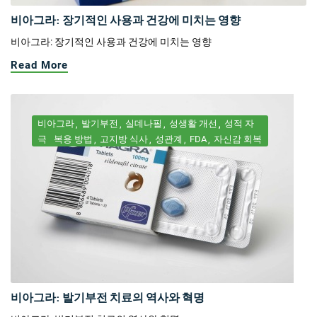
비아그라: 장기적인 사용과 건강에 미치는 영향
비아그라: 장기적인 사용과 건강에 미치는 영향
Read More
비아그라
발기부전
실데나필
성생활 개선
성적 자
극
복용 방법
고지방 식사
성관계
FDA
자신감 회복
비아그라: 발기부전 치료의 역사와 혁명