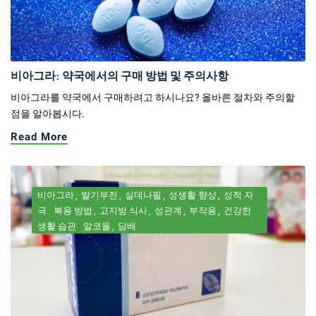
비아그라: 약국에서의 구매 방법 및 주의사항
비아그라를 약국에서 구매하려고 하시나요? 올바른 절차와 주의할
점을 알아봅시다.
Read More
비아그라
발기부전
실데나필
성생활 향상
성적 자
극
복용 방법
고지방 식사
성관계
부작용
건강한
생활 습관
알코올
담배