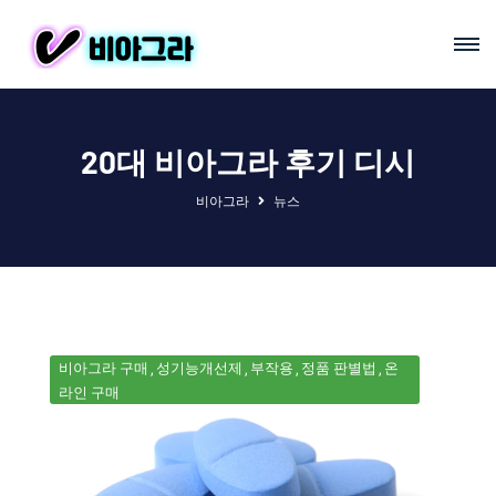
20대 비아그라 후기 디시
비아그라
뉴스
비아그라 구매
성기능개선제
부작용
정품 판별법
온
라인 구매