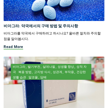
비아그라: 약국에서의 구매 방법 및 주의사항
비아그라를 약국에서 구매하려고 하시나요? 올바른 절차와 주의할
점을 알아봅시다.
Read More
비아그라
발기부전
실데나필
성생활 향상
성적 자
극
복용 방법
고지방 식사
성관계
부작용
건강한
생활 습관
알코올
담배