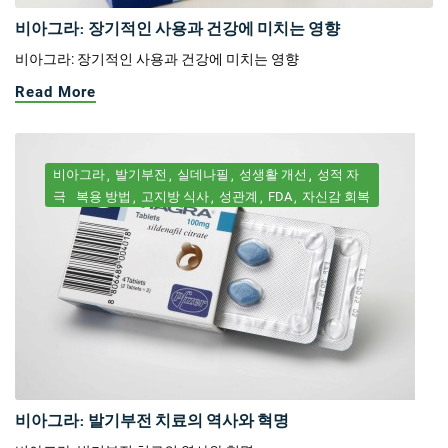
비아그라: 장기적인 사용과 건강에 미치는 영향
비아그라: 장기적인 사용과 건강에 미치는 영향
Read More
비아그라
발기부전
실데나필
성생활 개선
성적 자
극
복용 방법
고지방 식사
성관계
FDA
자신감 회복
비아그라: 발기부전 치료의 역사와 혁명