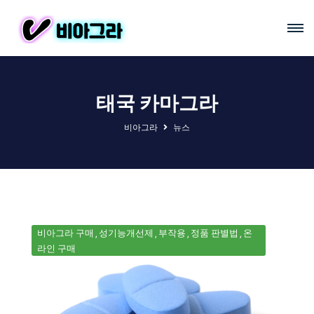
태국 카마그라
비아그라
뉴스
비아그라 구매
성기능개선제
부작용
정품 판별법
온
라인 구매