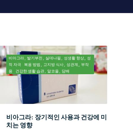
비아그라
발기부전
실데나필
성생활 향상
성
적 자극
복용 방법
고지방 식사
성관계
부작
용
건강한 생활 습관
알코올
담배
비아그라: 장기적인 사용과 건강에 미
치는 영향