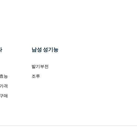
라
남성 성기능
발기부전
 효능
조루
 가격
 구매