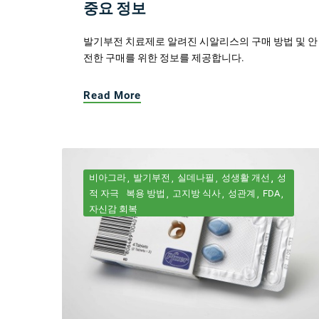
중요 정보
발기부전 치료제로 알려진 시알리스의 구매 방법 및 안
전한 구매를 위한 정보를 제공합니다.
Read More
비아그라
발기부전
실데나필
성생활 개선
성
적 자극
복용 방법
고지방 식사
성관계
FDA
자신감 회복