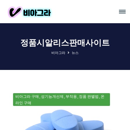
정품시알리스판매사이트
비아그라
뉴스
비아그라 구매
성기능개선제
부작용
정품 판별법
온
라인 구매