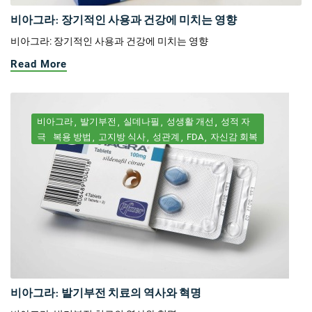
비아그라: 장기적인 사용과 건강에 미치는 영향
비아그라: 장기적인 사용과 건강에 미치는 영향
Read More
비아그라
발기부전
실데나필
성생활 개선
성적 자
극
복용 방법
고지방 식사
성관계
FDA
자신감 회복
비아그라: 발기부전 치료의 역사와 혁명