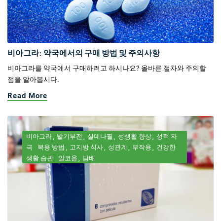
비아그라: 약국에서의 구매 방법 및 주의사항
비아그라를 약국에서 구매하려고 하시나요? 올바른 절차와 주의할
점을 알아봅시다.
Read More
비아그라
발기부전
실데나필
성생활 향상
성적 자
극
복용 방법
고지방 식사
성관계
부작용
건강한
생활 습관
알코올
담배