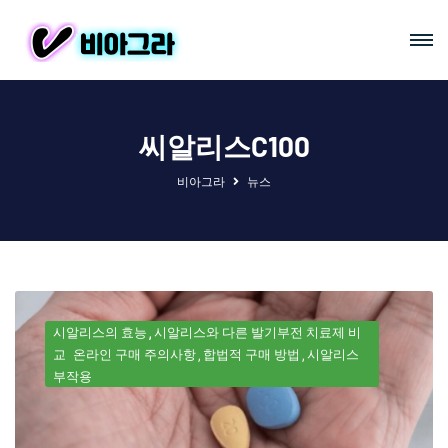
씨알리스c100
비아그라
뉴스
시알리스의 효능
시알리스와 다른 발기부전 치료제 비
교
온라인 구매 주의사항
합법적 구매 방법
시알리스
부작용