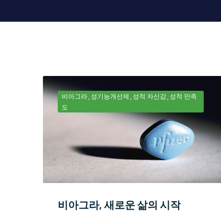
비아그라
성기능개선제
성적 자신감
성적 만족
도
비아그라, 새로운 삶의 시작