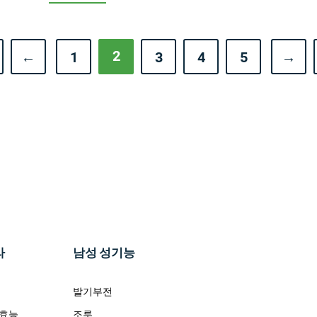
2
←
1
3
4
5
→
라
남성 성기능
발기부전
 효능
조루