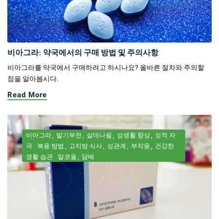
비아그라: 약국에서의 구매 방법 및 주의사항
비아그라를 약국에서 구매하려고 하시나요? 올바른 절차와 주의할
점을 알아봅시다.
Read More
비아그라
발기부전
실데나필
성생활 향상
성적 자
극
복용 방법
고지방 식사
성관계
부작용
건강한
생활 습관
알코올
담배