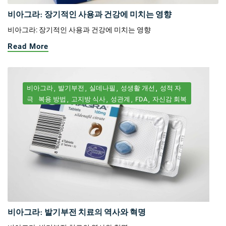
비아그라: 장기적인 사용과 건강에 미치는 영향
비아그라: 장기적인 사용과 건강에 미치는 영향
Read More
비아그라
발기부전
실데나필
성생활 개선
성적 자
극
복용 방법
고지방 식사
성관계
FDA
자신감 회복
비아그라: 발기부전 치료의 역사와 혁명