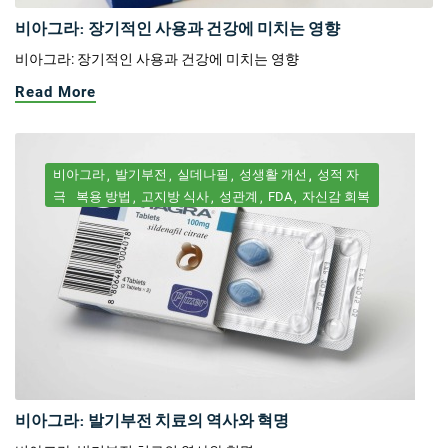
비아그라: 장기적인 사용과 건강에 미치는 영향
비아그라: 장기적인 사용과 건강에 미치는 영향
Read More
비아그라
발기부전
실데나필
성생활 개선
성적 자
극
복용 방법
고지방 식사
성관계
FDA
자신감 회복
비아그라: 발기부전 치료의 역사와 혁명