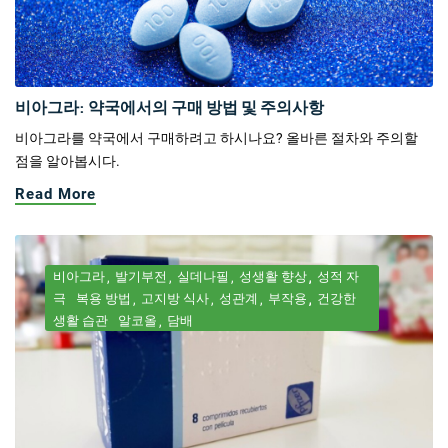
비아그라: 약국에서의 구매 방법 및 주의사항
비아그라를 약국에서 구매하려고 하시나요? 올바른 절차와 주의할
점을 알아봅시다.
Read More
비아그라
발기부전
실데나필
성생활 향상
성적 자
극
복용 방법
고지방 식사
성관계
부작용
건강한
생활 습관
알코올
담배