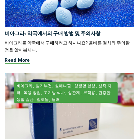
비아그라: 약국에서의 구매 방법 및 주의사항
비아그라를 약국에서 구매하려고 하시나요? 올바른 절차와 주의할
점을 알아봅시다.
Read More
비아그라
발기부전
실데나필
성생활 향상
성적 자
극
복용 방법
고지방 식사
성관계
부작용
건강한
생활 습관
알코올
담배