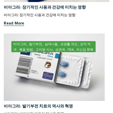
비아그라: 장기적인 사용과 건강에 미치는 영향
비아그라: 장기적인 사용과 건강에 미치는 영향
Read More
비아그라
발기부전
실데나필
성생활 개선
성적 자
극
복용 방법
고지방 식사
성관계
FDA
자신감 회복
비아그라: 발기부전 치료의 역사와 혁명