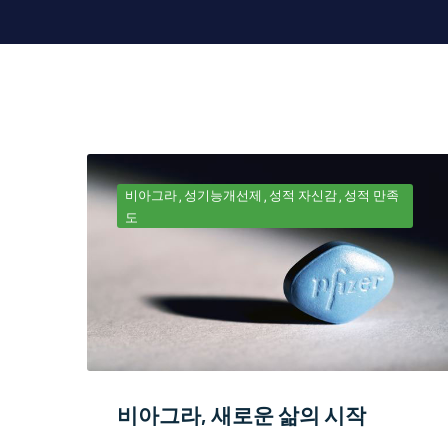
비아그라
성기능개선제
성적 자신감
성적 만족
도
비아그라, 새로운 삶의 시작