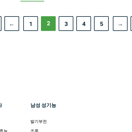
2
←
1
3
4
5
→
라
남성 성기능
발기부전
 효능
조루