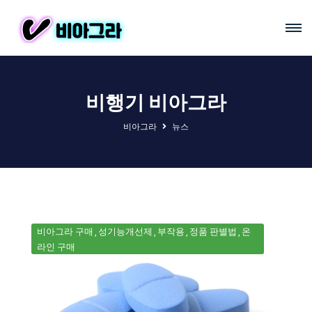
비행기 비아그라
비아그라
뉴스
비아그라 구매
성기능개선제
부작용
정품 판별법
온
라인 구매