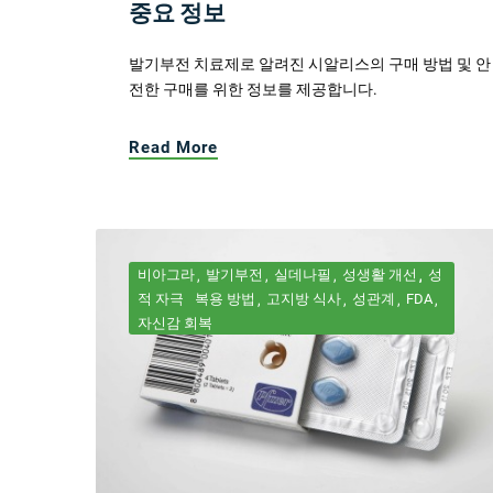
중요 정보
발기부전 치료제로 알려진 시알리스의 구매 방법 및 안
전한 구매를 위한 정보를 제공합니다.
Read More
비아그라
발기부전
실데나필
성생활 개선
성
적 자극
복용 방법
고지방 식사
성관계
FDA
자신감 회복