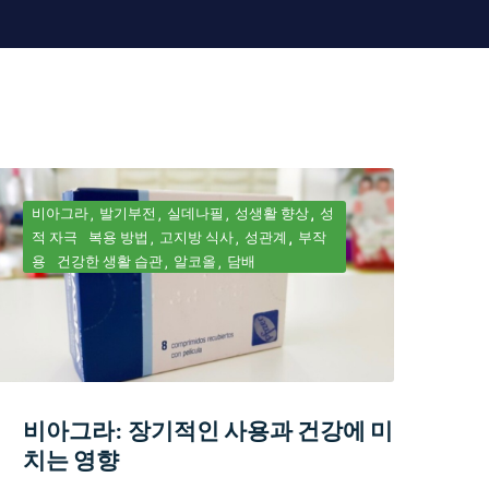
비아그라
발기부전
실데나필
성생활 향상
성
적 자극
복용 방법
고지방 식사
성관계
부작
용
건강한 생활 습관
알코올
담배
비아그라: 장기적인 사용과 건강에 미
치는 영향