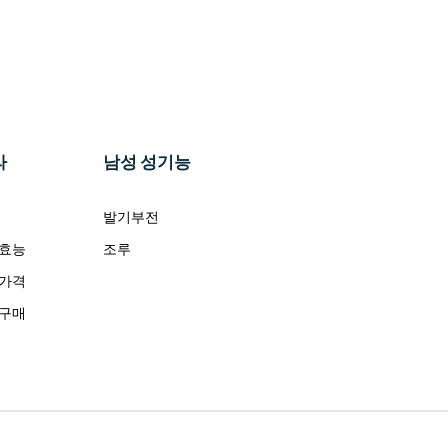
라
남성 성기능
발기부전
 효능
조루
 가격
 구매