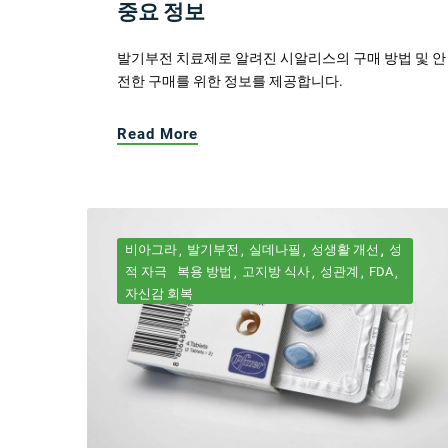
중요 정보
발기부전 치료제로 알려진 시알리스의 구매 방법 및 안
전한 구매를 위한 정보를 제공합니다.
Read More
비아그라
발기부전
실데나필
성생활 개선
성
적 자극
복용 방법
고지방 식사
성관계
FDA
자신감 회복