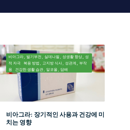
비아그라
발기부전
실데나필
성생활 향상
성
적 자극
복용 방법
고지방 식사
성관계
부작
용
건강한 생활 습관
알코올
담배
비아그라: 장기적인 사용과 건강에 미
치는 영향