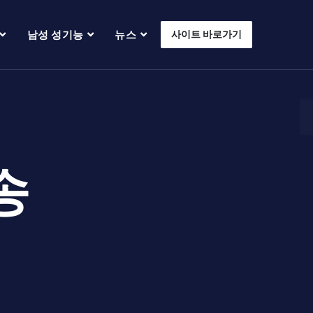
남성 성기능
뉴스
사이트 바로가기
송