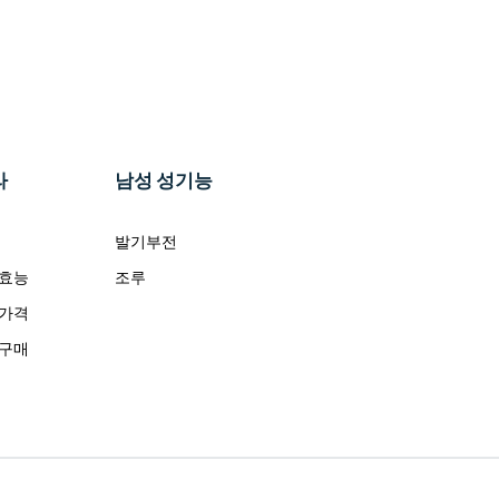
라
남성 성기능
발기부전
 효능
조루
 가격
 구매