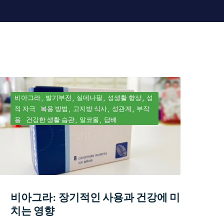
비아그라
발기부전
실데나필
성생활 향상
성
적 자극
복용 방법
고지방 식사
성관계
부작
용
건강한 생활 습관
알코올
담배
비아그라: 장기적인 사용과 건강에 미
치는 영향