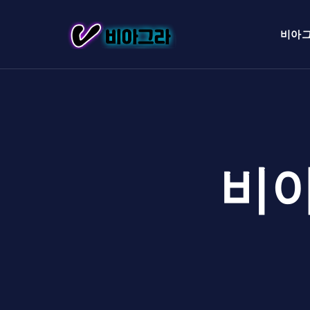
비아
비아