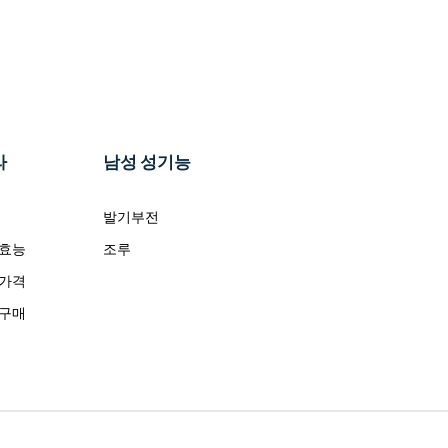
라
남성 성기능
발기부전
 효능
조루
 가격
 구매