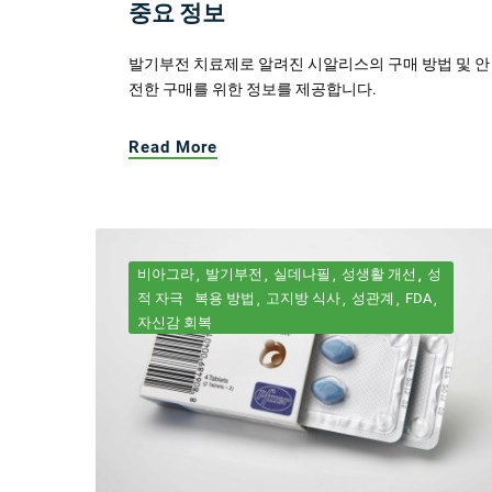
중요 정보
발기부전 치료제로 알려진 시알리스의 구매 방법 및 안
전한 구매를 위한 정보를 제공합니다.
Read More
비아그라
발기부전
실데나필
성생활 개선
성
적 자극
복용 방법
고지방 식사
성관계
FDA
자신감 회복