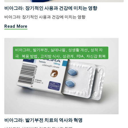
비아그라: 장기적인 사용과 건강에 미치는 영향
비아그라: 장기적인 사용과 건강에 미치는 영향
Read More
비아그라
발기부전
실데나필
성생활 개선
성적 자
극
복용 방법
고지방 식사
성관계
FDA
자신감 회복
비아그라: 발기부전 치료의 역사와 혁명