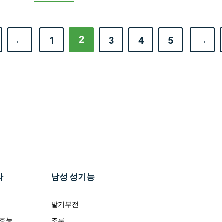
2
←
1
3
4
5
→
라
남성 성기능
발기부전
 효능
조루