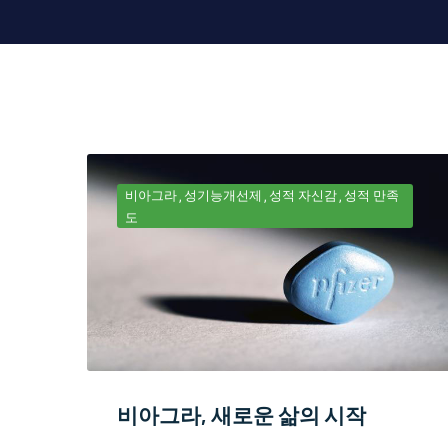
비아그라
성기능개선제
성적 자신감
성적 만족
도
비아그라, 새로운 삶의 시작