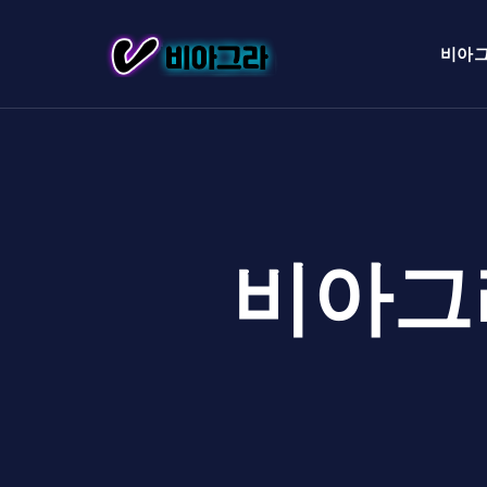
비아
비아그