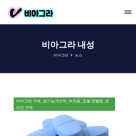
비아그라 내성
비아그라
뉴스
비아그라 구매
성기능개선제
부작용
정품 판별법
온
라인 구매