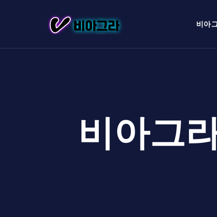
비아
비아그라