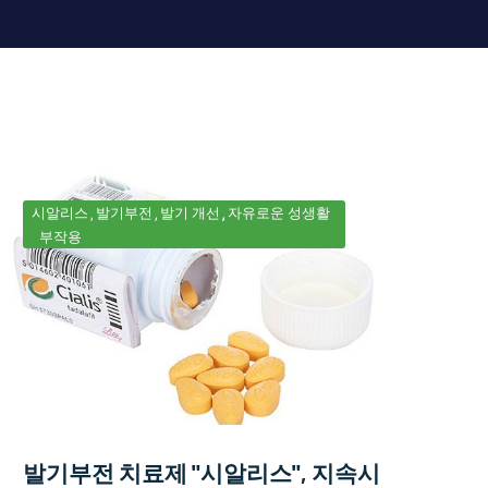
시알리스
발기부전
발기 개선
자유로운 성생활
부작용
발기부전 치료제 "시알리스", 지속시