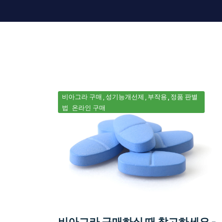
비아그라 구매
성기능개선제
부작용
정품 판별
법
온라인 구매
비아그라 구매하실 때 참고하세요 -