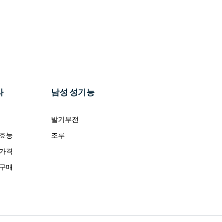
라
남성 성기능
발기부전
 효능
조루
 가격
 구매